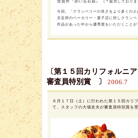
受賞作『赤い宝石箱』
（＊販売しておりま
今回、「クランベリーの良さをより多くの人
京近郊のベーカリー・菓子店に対しクランベ
作品があった中から優秀賞をいただくことが
〔第１５回カリフォルニ
審査員特別賞 〕
2006.7
６月１７日（土）に行われた第１５回カリ
て、スタッフの大場史夫が審査員特別賞を