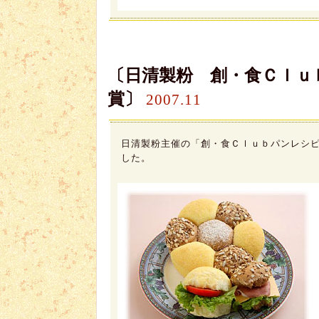
〔日清製粉 創・食Ｃｌｕ
賞
〕
2007.11
日清製粉主催の「創・食Ｃｌｕｂパンレシ
した。