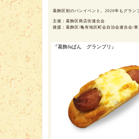
葛飾区初のパンイベント。2020年もグラン
主催：葛飾区商店街連合会
後援：葛飾区/亀有地区町会自治会連合会/
『葛飾Jaぱん グランプリ』