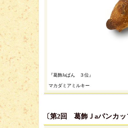
『葛飾Jaぱん ３位』
マカダミアミルキー
〔第2回 葛飾Ｊaパンカ