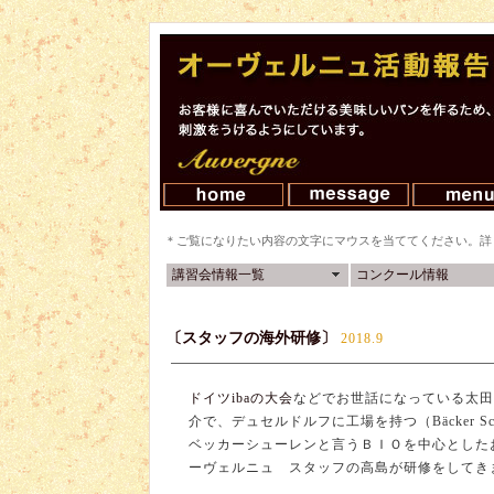
＊ご覧になりたい内容の文字にマウスを当ててください。詳
講習会情報一覧
コンクール情報
〔スタッフの海外研修〕
2018.9
ドイツibaの大会
などでお世話になっている太田
介で、デュセルドルフに工場を持つ（Bäcker Sch
ベッカーシューレンと言うＢＩＯを中心とした
ーヴェルニュ スタッフの高島が研修をしてき