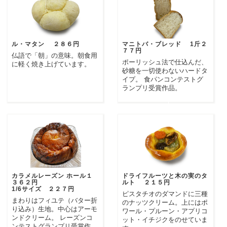
ル・マタン ２８６円
マニトバ・ブレッド 1斤２
７７円
仏語で「朝」の意味。朝食用
ポーリッシュ法で仕込んだ、
に軽く焼き上げています。
砂糖を一切使わないハードタ
イプ。 食パンコンテストグ
ランプリ受賞作品。
カラメルレーズン ホール１
ドライフルーツと木の実のタ
３６２円
ルト ２１５円
1/6サイズ ２２７円
ピスタチオのダマンドに三種
まわりはフィユテ（バター折
のナッツクリーム。上にはポ
り込み）生地。中心はアーモ
ワール・プルーン・アプリコ
ンドクリーム。 レーズンコ
ット・イチジクをのせていま
ンテストグランプリ受賞作