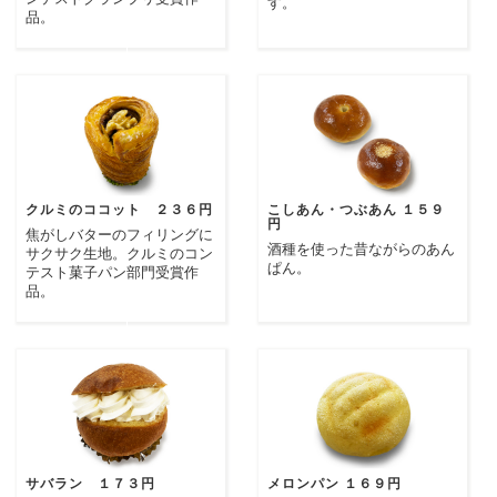
す。
品。
クルミのココット ２３６円
こしあん・つぶあん １５９
円
焦がしバターのフィリングに
酒種を使った昔ながらのあん
サクサク生地。クルミのコン
ぱん。
テスト菓子パン部門受賞作
品。
サバラン １７３円
メロンパン １６９円